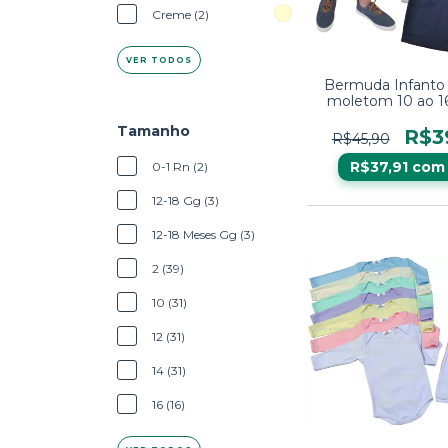
Creme (2)
VER TODOS
Bermuda Infanto 
moletom 10 ao 1
confortave
Tamanho
R$3
R$45,90
R$37,91
com
0-1 Rn (2)
12-18 Gg (3)
12-18 Meses Gg (3)
2 (39)
10 (31)
12 (31)
14 (31)
16 (16)