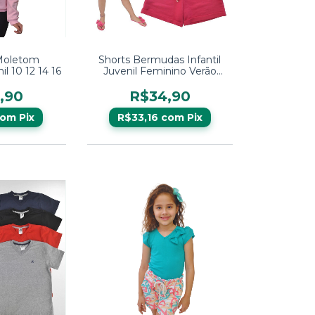
Moletom
Shorts Bermudas Infantil
l 10 12 14 16
Juvenil Feminino Verão
Moletinho
,90
R$34,90
com
Pix
R$33,16
com
Pix