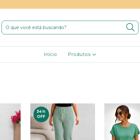
Início
Produtos
34
%
OFF