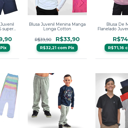
Juvenil
Blusa Juvenil Menina Manga
Blusa De 
6 super
Longa Cotton
Flanelado Juveni
l
9,90
R$33,90
R$74
R$39,90
Pix
R$32,21
com
Pix
R$71,16