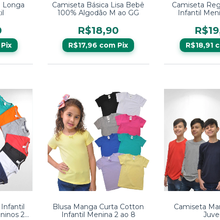
a Longa
Camiseta Básica Lisa Bebê
Camiseta Reg
il
100% Algodão M ao GG
Infantil Men
0
R$18,90
R$19
Pix
R$17,96
com
Pix
R$18,91
nfantil
Blusa Manga Curta Cotton
Camiseta Ma
ninos 2 a
Infantil Menina 2 ao 8
Juve