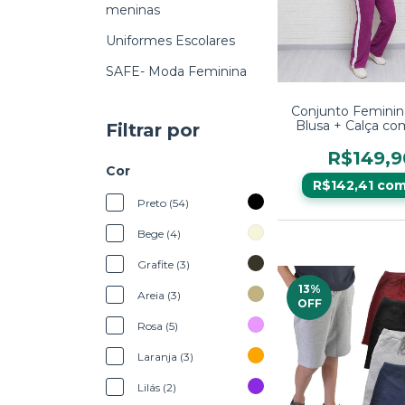
meninas
Uniformes Escolares
SAFE- Moda Feminina
Conjunto Femini
Blusa + Calça co
Filtrar por
Lateral – Conforto 
R$149,9
Cor
R$142,41
co
Preto (54)
Bege (4)
Grafite (3)
13
%
Areia (3)
OFF
Rosa (5)
Laranja (3)
Lilás (2)