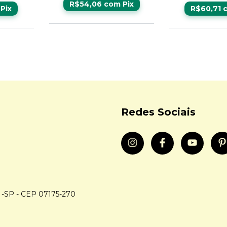
R$54,06
com
Pix
Pix
R$60,71
Redes Sociais
s -SP - CEP 07175-270