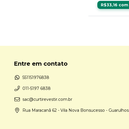
R$33,16
com
Entre em contato
551151976838
011-5197 6838
sac@curtirevestir.com.br
Rua Maracanã 62 - Vila Nova Bonsucesso - Guarulho