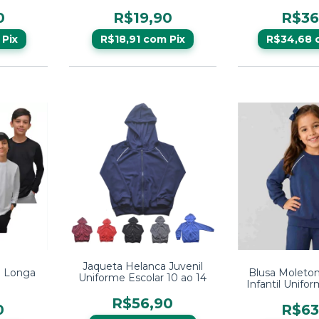
ável e
0
R$19,90
R$36
Pix
R$18,91
com
Pix
R$34,68
Jaqueta Helanca Juvenil
a Longa
Blusa Moleto
Uniforme Escolar 10 ao 14
Infantil Unifor
Ao 
R$56,90
0
R$63