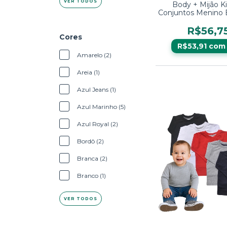
VER TODOS
Body + Mijão Ki
Conjuntos Menino 
Manga Lon
R$56,7
Cores
R$53,91
com
Amarelo (2)
Areia (1)
Azul Jeans (1)
Azul Marinho (5)
Azul Royal (2)
Bordô (2)
Branca (2)
Branco (1)
VER TODOS