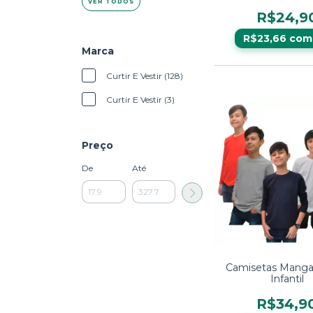
8 Anos - Confort
VER TODOS
Durável
R$24,9
R$23,66
com
Marca
Curtir E Vestir (128)
Curtir E Vestir (3)
Preço
De
Até
Camisetas Mang
Infantil
R$34,9