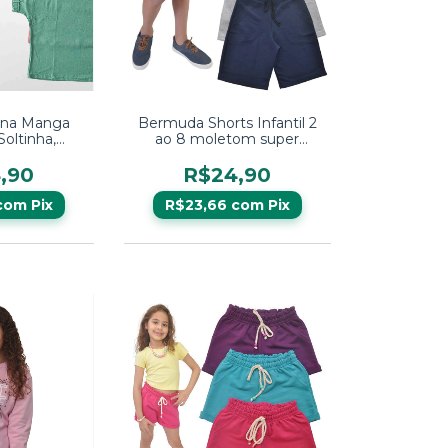
ina Manga
Bermuda Shorts Infantil 2
Soltinha,
ao 8 moletom super
e Não Marca
confortável
,90
R$24,90
com
Pix
R$23,66
com
Pix