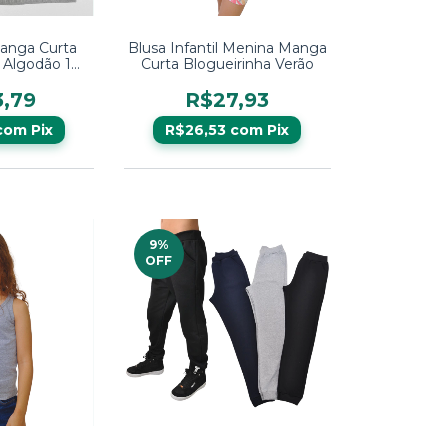
anga Curta
Blusa Infantil Menina Manga
l Algodão 10
Curta Blogueirinha Verão
 16
3,79
R$27,93
com
Pix
R$26,53
com
Pix
9
%
OFF