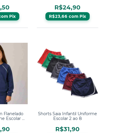
,50
R$24,90
com
Pix
R$23,66
com
Pix
m Flanelado
Shorts Saia Infantil Uniforme
me Escolar 2
Escolar 2 ao 8
8
,90
R$31,90