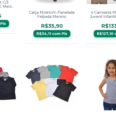
t C/3
E Menina
ga
Calça Moletom Flanelada
4 Camiseta M
5
Felpada Menino
Juvenil Infanti
12 14
Pix
R$35,90
R$13
R$34,11
com
Pix
R$127,10