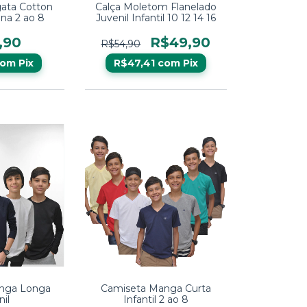
ata Cotton
Calça Moletom Flanelado
ina 2 ao 8
Juvenil Infantil 10 12 14 16
,90
R$49,90
R$54,90
com
Pix
R$47,41
com
Pix
nga Longa
Camiseta Manga Curta
nil
Infantil 2 ao 8