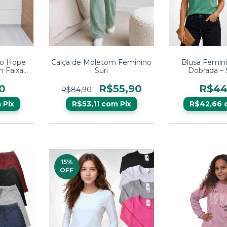
no Hope
Calça de Moletom Feminino
Blusa Femin
m Faixa
Suri
Dobrada – 
e Estilo
Confortável 
0
R$55,90
R$44
R$84,90
m
Pix
R$53,11
com
Pix
R$42,66
15
%
OFF