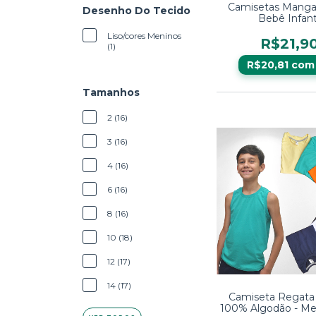
Camisetas Mang
Desenho Do Tecido
Bebê Infant
Liso/cores Meninos
R$21,9
(1)
R$20,81
com
Tamanhos
2 (16)
3 (16)
4 (16)
6 (16)
8 (16)
10 (18)
12 (17)
14 (17)
Camiseta Regata I
100% Algodão - Me