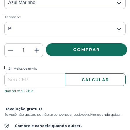
Tamanho
ALTERAR CEP
Entregas para o CEP:
Meios de envio
CALCULAR
Não sei meu CEP
Devolução gratuita
Se você não gostou ou não se convenceu, pode devolver quando quiser.
Compre e cancele quando quiser.