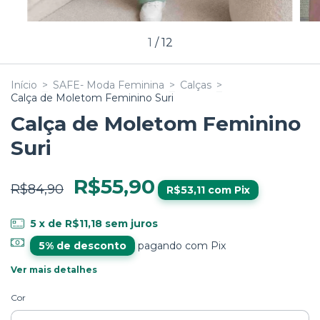
1
/
12
Início
>
SAFE- Moda Feminina
>
Calças
>
Calça de Moletom Feminino Suri
Calça de Moletom Feminino
Suri
R$55,90
R$84,90
R$53,11
com
Pix
5
x de
R$11,18
sem juros
5% de desconto
pagando com Pix
Ver mais detalhes
Cor