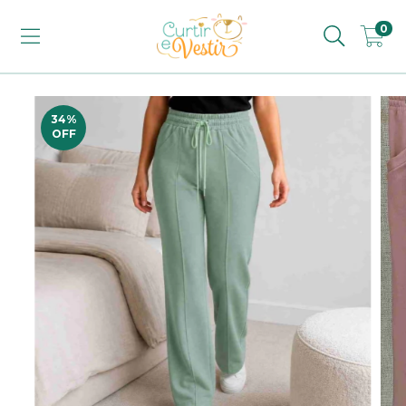
0
34
%
OFF