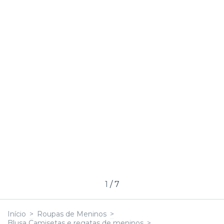
1
/
7
Início
>
Roupas de Meninos
>
Blusa Camisetas e regatas de meninos
>