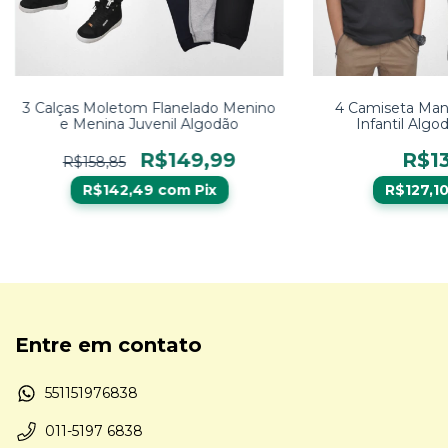
3 Calças Moletom Flanelado Menino
4 Camiseta Mang
e Menina Juvenil Algodão
Infantil Algod
R$149,99
R$13
R$158,85
R$142,49
com
Pix
R$127,1
Entre em contato
551151976838
011-5197 6838