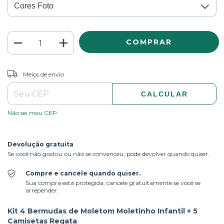
ALTERAR CEP
Entregas para o CEP:
Meios de envio
CALCULAR
Não sei meu CEP
Devolução gratuita
Se você não gostou ou não se convenceu, pode devolver quando quiser.
Compre e cancele quando quiser.
Sua compra está protegida, cancele gratuitamente se você se
arrepender.
Kit 4 Bermudas de Moletom Moletinho Infantil + 5
Camisetas Regata