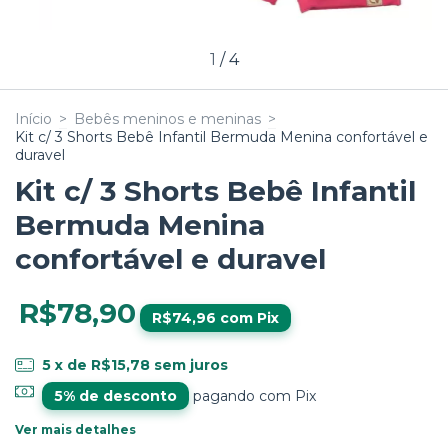
1
/
4
Início
>
Bebês meninos e meninas
>
Kit c/ 3 Shorts Bebê Infantil Bermuda Menina confortável e
duravel
Kit c/ 3 Shorts Bebê Infantil
Bermuda Menina
confortável e duravel
R$78,90
R$74,96
com
Pix
5
x de
R$15,78
sem juros
5% de desconto
pagando com Pix
Ver mais detalhes