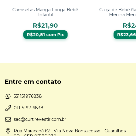
Camisetas Manga Longa Bebê
Calça de Bebê fl
Infantil
Menina Men
R$21,90
R$2
R$20,81
com
Pix
R$23,6
Entre em contato
551151976838
011-5197 6838
sac@curtirevestir.com.br
Rua Maracanã 62 - Vila Nova Bonsucesso - Guarulhos -