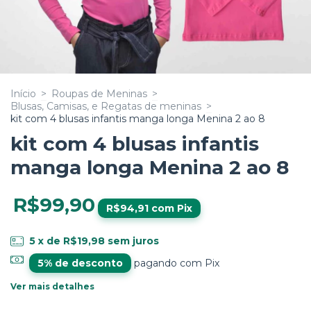
Início
>
Roupas de Meninas
>
Blusas, Camisas, e Regatas de meninas
>
kit com 4 blusas infantis manga longa Menina 2 ao 8
kit com 4 blusas infantis
manga longa Menina 2 ao 8
R$99,90
R$94,91
com
Pix
5
x de
R$19,98
sem juros
5% de desconto
pagando com Pix
Ver mais detalhes