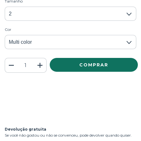
Tamanho
Cor
Meios de envio
ALTERAR CEP
Entregas para o CEP:
CALCULAR
Faça login
e use seus dados de entrega
Não sei meu CEP
Devolução gratuita
Se você não gostou ou não se convenceu, pode devolver quando quiser.