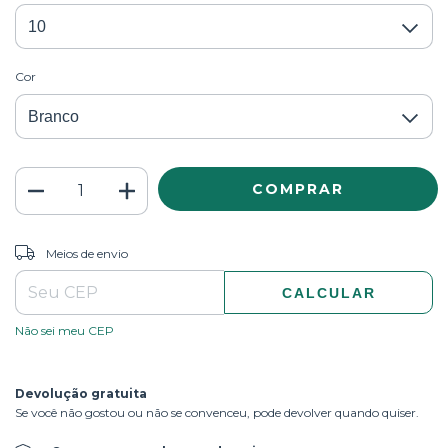
Cor
ALTERAR CEP
Entregas para o CEP:
Meios de envio
CALCULAR
Não sei meu CEP
Devolução gratuita
Se você não gostou ou não se convenceu, pode devolver quando quiser.