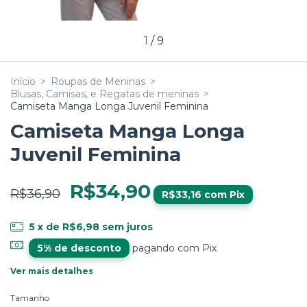
1
/
9
Início
>
Roupas de Meninas
>
Blusas, Camisas, e Regatas de meninas
>
Camiseta Manga Longa Juvenil Feminina
Camiseta Manga Longa
Juvenil Feminina
R$34,90
R$36,90
R$33,16
com
Pix
5
x de
R$6,98
sem juros
5% de desconto
pagando com Pix
Ver mais detalhes
Tamanho