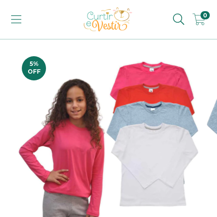
0
5
%
OFF