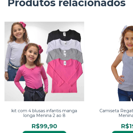
Produtos relacionados
kit com 4 blusas infantis manga
Camiseta Regata
longa Menina 2 ao 8
Menina
R$99,90
R$1